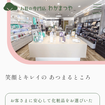
t
o
g
g
l
e
n
a
v
i
g
笑顔とキレイの
あつまるところ
a
t
i
o
お客さまに安心して化粧品をお選びいた